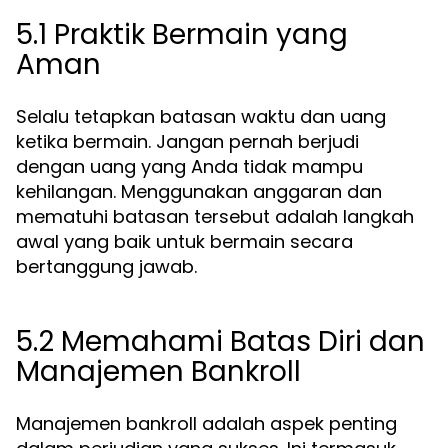
5.1 Praktik Bermain yang
Aman
Selalu tetapkan batasan waktu dan uang
ketika bermain. Jangan pernah berjudi
dengan uang yang Anda tidak mampu
kehilangan. Menggunakan anggaran dan
mematuhi batasan tersebut adalah langkah
awal yang baik untuk bermain secara
bertanggung jawab.
5.2 Memahami Batas Diri dan
Manajemen Bankroll
Manajemen bankroll adalah aspek penting