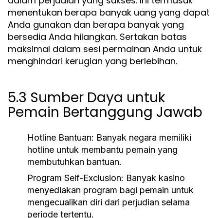
dalam perjudian yang sukses. Ini termasuk
menentukan berapa banyak uang yang dapat
Anda gunakan dan berapa banyak yang
bersedia Anda hilangkan. Sertakan batas
maksimal dalam sesi permainan Anda untuk
menghindari kerugian yang berlebihan.
5.3 Sumber Daya untuk
Pemain Bertanggung Jawab
Hotline Bantuan:
Banyak negara memiliki
hotline untuk membantu pemain yang
membutuhkan bantuan.
Program Self-Exclusion:
Banyak kasino
menyediakan program bagi pemain untuk
mengecualikan diri dari perjudian selama
periode tertentu.