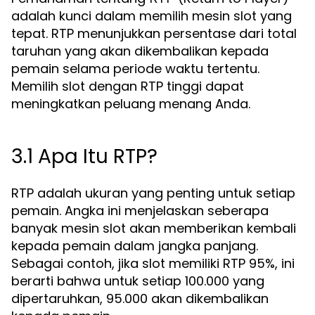
adalah kunci dalam memilih mesin slot yang
tepat. RTP menunjukkan persentase dari total
taruhan yang akan dikembalikan kepada
pemain selama periode waktu tertentu.
Memilih slot dengan RTP tinggi dapat
meningkatkan peluang menang Anda.
3.1 Apa Itu RTP?
RTP adalah ukuran yang penting untuk setiap
pemain. Angka ini menjelaskan seberapa
banyak mesin slot akan memberikan kembali
kepada pemain dalam jangka panjang.
Sebagai contoh, jika slot memiliki RTP 95%, ini
berarti bahwa untuk setiap 100.000 yang
dipertaruhkan, 95.000 akan dikembalikan