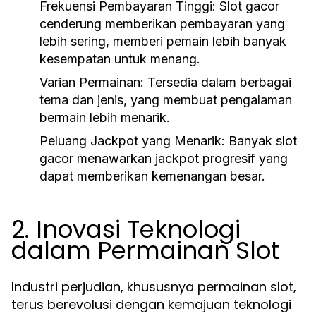
Frekuensi Pembayaran Tinggi:
Slot gacor
cenderung memberikan pembayaran yang
lebih sering, memberi pemain lebih banyak
kesempatan untuk menang.
Varian Permainan:
Tersedia dalam berbagai
tema dan jenis, yang membuat pengalaman
bermain lebih menarik.
Peluang Jackpot yang Menarik:
Banyak slot
gacor menawarkan jackpot progresif yang
dapat memberikan kemenangan besar.
2. Inovasi Teknologi
dalam Permainan Slot
Industri perjudian, khususnya permainan slot,
terus berevolusi dengan kemajuan teknologi