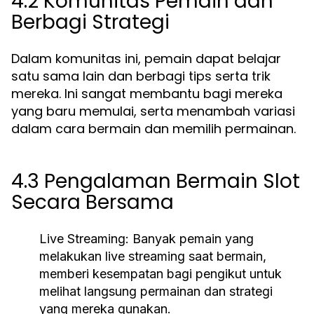
4.2 Komunitas Pemain dan
Berbagi Strategi
Dalam komunitas ini, pemain dapat belajar
satu sama lain dan berbagi tips serta trik
mereka. Ini sangat membantu bagi mereka
yang baru memulai, serta menambah variasi
dalam cara bermain dan memilih permainan.
4.3 Pengalaman Bermain Slot
Secara Bersama
Live Streaming:
Banyak pemain yang
melakukan live streaming saat bermain,
memberi kesempatan bagi pengikut untuk
melihat langsung permainan dan strategi
yang mereka gunakan.