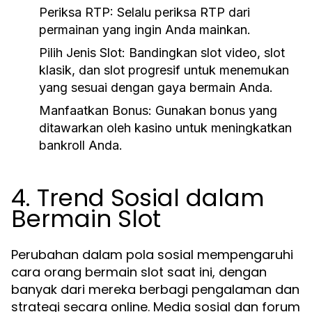
Periksa RTP:
Selalu periksa RTP dari
permainan yang ingin Anda mainkan.
Pilih Jenis Slot:
Bandingkan slot video, slot
klasik, dan slot progresif untuk menemukan
yang sesuai dengan gaya bermain Anda.
Manfaatkan Bonus:
Gunakan bonus yang
ditawarkan oleh kasino untuk meningkatkan
bankroll Anda.
4. Trend Sosial dalam
Bermain Slot
Perubahan dalam pola sosial mempengaruhi
cara orang bermain slot saat ini, dengan
banyak dari mereka berbagi pengalaman dan
strategi secara online. Media sosial dan forum