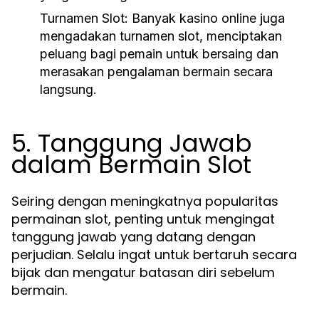
Turnamen Slot:
Banyak kasino online juga
mengadakan turnamen slot, menciptakan
peluang bagi pemain untuk bersaing dan
merasakan pengalaman bermain secara
langsung.
5. Tanggung Jawab
dalam Bermain Slot
Seiring dengan meningkatnya popularitas
permainan slot, penting untuk mengingat
tanggung jawab yang datang dengan
perjudian. Selalu ingat untuk bertaruh secara
bijak dan mengatur batasan diri sebelum
bermain.