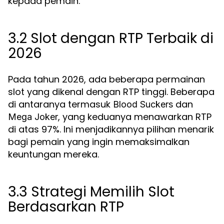
kepada pemain.
3.2 Slot dengan RTP Terbaik di
2026
Pada tahun 2026, ada beberapa permainan
slot yang dikenal dengan RTP tinggi. Beberapa
di antaranya termasuk
dan
Blood Suckers
, yang keduanya menawarkan RTP
Mega Joker
di atas 97%. Ini menjadikannya pilihan menarik
bagi pemain yang ingin memaksimalkan
keuntungan mereka.
3.3 Strategi Memilih Slot
Berdasarkan RTP